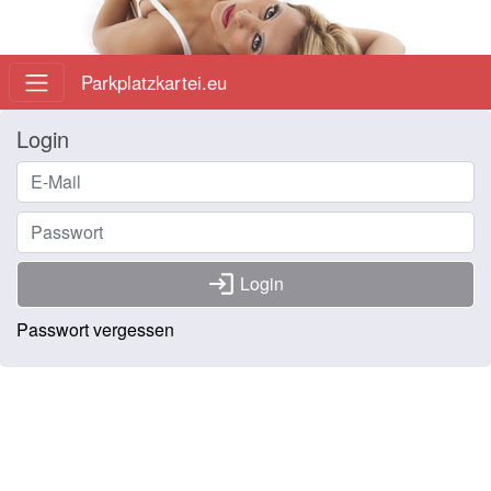
Parkplatzkartei.eu
Login
login
Login
Passwort vergessen